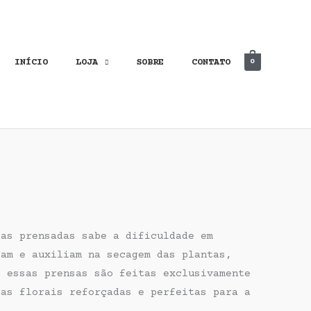
INÍCIO
LOJA
SOBRE
CONTATO
0
das prensadas sabe a dificuldade em
sam e auxiliam na secagem das plantas,
, essas prensas são feitas exclusivamente
sas florais reforçadas e perfeitas para a