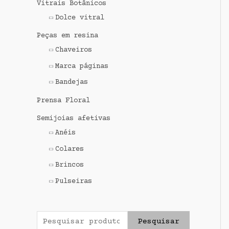
Vitrais Botânicos
a
Dolce vitral
r
p
Peças em resina
o
Chaveiros
r
Marca páginas
:
Bandejas
Prensa Floral
Semijoias afetivas
Anéis
Colares
Brincos
Pulseiras
Pesquisar