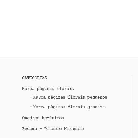
Ir
para
o
conteúdo
CATEGORIAS
P
e
Marca páginas florais
s
Marca páginas florais pequenos
q
Marca páginas florais grandes
u
Quadros botânicos
i
Redoma - Piccolo Miracolo
s